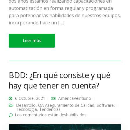
dos años estamos realizando capacitaciones en
automatización en forma regular y programada
para potenciar las habilidades de nuestros equipos,
incorporando hace un […]
Leer más
BDD: ¿En qué consiste y qué
hay que tener en cuenta?
6 Octubre, 2021
AméricaVeintiuno
Desarrollo
,
QA Aseguramiento de Calidad
,
Software
,
Tecnología
,
Tendencias
Los comentarios están deshabilitados
en BDD: ¿En qué
consiste y qué hay que
tener en cuenta?