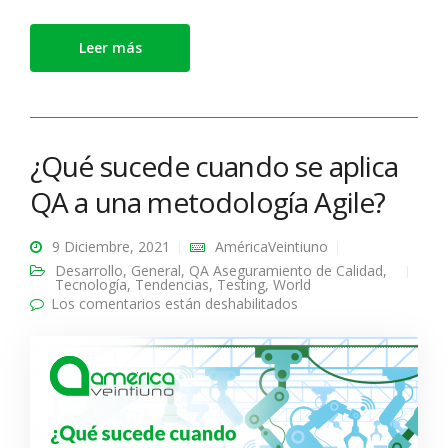
Leer más
¿Qué sucede cuando se aplica
QA a una metodología Agile?
9 Diciembre, 2021
AméricaVeintiuno
Desarrollo
,
General
,
QA Aseguramiento de Calidad
,
Tecnología
,
Tendencias
,
Testing
,
World
Los comentarios están deshabilitados
en ¿Qué sucede
cuando se aplica QA a
una metodología
Agile?