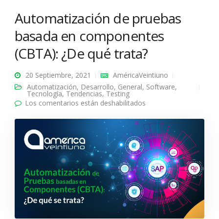
Automatización de pruebas
basada en componentes
(CBTA): ¿De qué trata?
20 Septiembre, 2021
AméricaVeintiuno
Automatización
,
Desarrollo
,
General
,
Software
,
Tecnología
,
Tendencias
,
Testing
Los comentarios están deshabilitados
en Automatización de
pruebas basada en
componentes (CBTA):
¿De qué trata?