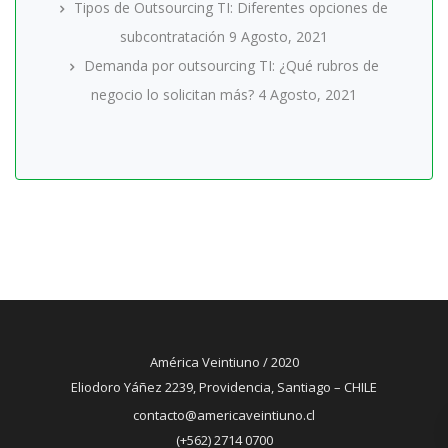
Tipos de Outsourcing TI: Diferentes opciones de
subcontratación
9 Agosto, 2021
Demanda por outsourcing TI: ¿Qué rubros de
negocio lo solicitan más?
4 Agosto, 2021
América Veintiuno / 2020
Eliodoro Yáñez 2239, Providencia, Santiago – CHILE
contacto@americaveintiuno.cl
(+562) 2714 0700