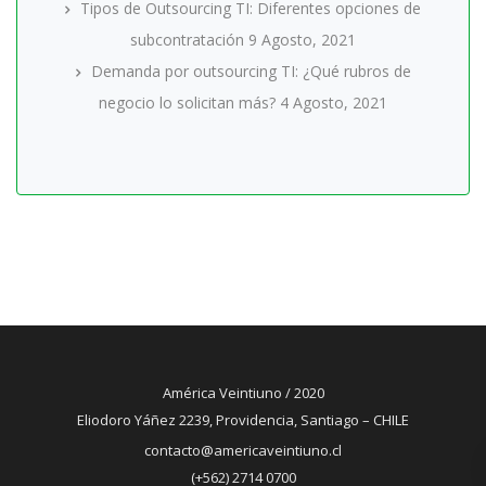
Tipos de Outsourcing TI: Diferentes opciones de
subcontratación
9 Agosto, 2021
Demanda por outsourcing TI: ¿Qué rubros de
negocio lo solicitan más?
4 Agosto, 2021
América Veintiuno / 2020
Eliodoro Yáñez 2239, Providencia, Santiago – CHILE
contacto@americaveintiuno.cl
(+562) 2714 0700