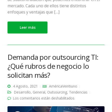
mercado. Cada uno de ellos tiene distintos
enfoques y ventajas que […]
Leer más
Demanda por outsourcing TI:
¿Qué rubros de negocio lo
solicitan más?
4 Agosto, 2021
AméricaVeintiuno
Desarrollo
,
General
,
Outsourcing
,
Tendencias
Los comentarios están deshabilitados
en Demanda por
outsourcing TI: ¿Qué
rubros de negocio lo
solicitan más?