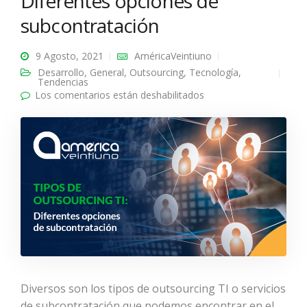
Diferentes opciones de
subcontratación
9 Agosto, 2021
AméricaVeintiuno
Desarrollo
,
General
,
Outsourcing
,
Tecnología
,
Tendencias
Los comentarios están deshabilitados
en Tipos de
Outsourcing TI:
Diferentes opciones
de subcontratación
Diversos son los tipos de outsourcing TI o servicios
de subcontratación que podemos encontrar en el